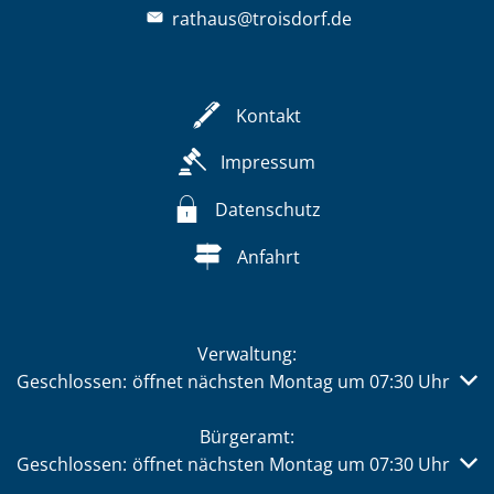
rathaus@troisdorf.de
Kontakt
Impressum
Datenschutz
Anfahrt
Verwaltung:
Klicken, um weitere Öffnungs- oder Schließzeiten auszub
Geschlossen:
öffnet nächsten Montag um 07:30 Uhr
Bürgeramt:
Klicken, um weitere Öffnungs- oder Schließzeiten auszub
Geschlossen:
öffnet nächsten Montag um 07:30 Uhr