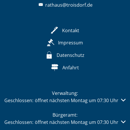
rathaus@troisdorf.de
Kontakt
Impressum
Datenschutz
Anfahrt
Verwaltung:
Klicken, um weitere Öffnungs- oder Schließzeiten auszub
Geschlossen:
öffnet nächsten Montag um 07:30 Uhr
Bürgeramt:
Klicken, um weitere Öffnungs- oder Schließzeiten auszub
Geschlossen:
öffnet nächsten Montag um 07:30 Uhr