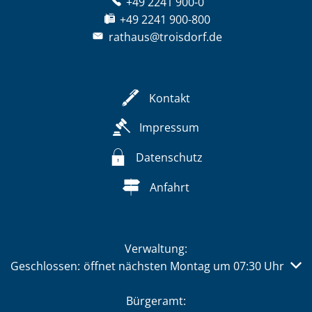
+49 2241 900-0
+49 2241 900-800
rathaus@troisdorf.de
Kontakt
Impressum
Datenschutz
Anfahrt
Verwaltung:
Klicken, um weitere Öffnungs- oder Schließzeiten auszub
Geschlossen:
öffnet nächsten Montag um 07:30 Uhr
Bürgeramt: