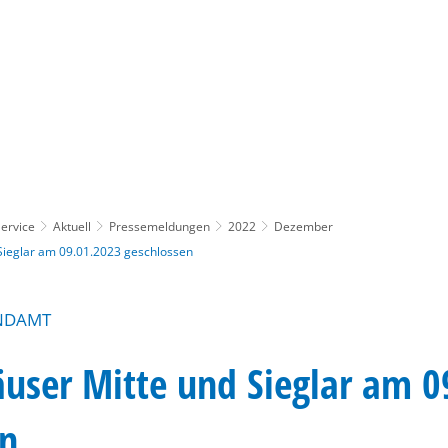
Gebärdensprache
Barrierefre
ervice
Aktuell
Pressemeldungen
2022
Dezember
 Sieglar am 09.01.2023 geschlossen
NDAMT
äuser Mitte und Sieglar am 
en