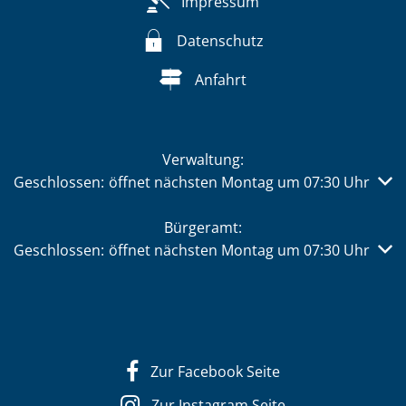
Impressum
Datenschutz
Anfahrt
Verwaltung:
Klicken, um weitere Öffnungs- oder Schließzeiten auszub
Geschlossen:
öffnet nächsten Montag um 07:30 Uhr
Bürgeramt:
Klicken, um weitere Öffnungs- oder Schließzeiten auszub
Geschlossen:
öffnet nächsten Montag um 07:30 Uhr
Zur Facebook Seite
Zur Instagram Seite