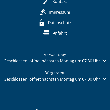
Kontakt
Impressum
Datenschutz
Anfahrt
Verwaltung:
Klicken, um weitere Öffnungs- oder Schließzeiten auszub
Geschlossen:
öffnet nächsten Montag um 07:30 Uhr
Bürgeramt:
Klicken, um weitere Öffnungs- oder Schließzeiten auszub
Geschlossen:
öffnet nächsten Montag um 07:30 Uhr