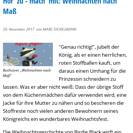
Hör' zu - mach' mit: Weihnachten nach
Maß
29. November 2017
von
MARC EICKELMANN
"Genau richtig!", jubelt der
König, als er einen herrlichen,
roten Stoffballen kauft, um
daraus einen Umhang für die
Buchcover „Weihnachten nach
Maß“
Prinzessin schneidern zu
lassen. Was er aber nicht weiß: Dass der übrige Stoff
von dem Küchenmädchen dafür verwendet wird, eine
Jacke für ihre Mutter zu nähen und so bescheren die
Stoffreste noch vielen anderen Bewohnern seines
Königreichs ein wunderbares Weihnachtsfest.
Die Weihnachtsgeschichte von Birdie Black wirft ein