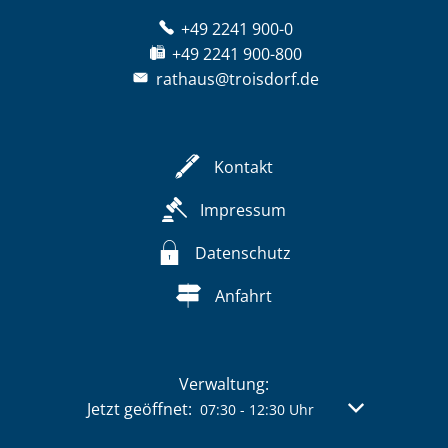
+49 2241 900-0
+49 2241 900-800
rathaus@troisdorf.de
Kontakt
Impressum
Datenschutz
Anfahrt
Verwaltung:
Klicken, um weitere Öffnungs- oder Schließzeit
Jetzt geöffnet:
Von 07:30 bis 
07:30
-
12:30
Uhr