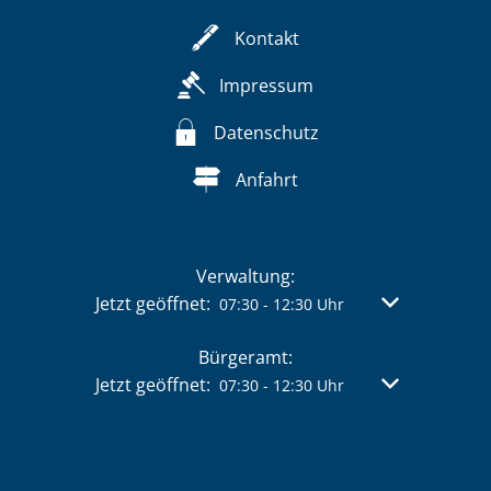
Kontakt
Impressum
Datenschutz
Anfahrt
Verwaltung:
Klicken, um weitere Öffnungs- oder Schließzeit
Jetzt geöffnet:
Von 07:30 bis 
07:30
-
12:30
Uhr
Bürgeramt:
Klicken, um weitere Öffnungs- oder Schließzeit
Jetzt geöffnet:
Von 07:30 bis 
07:30
-
12:30
Uhr