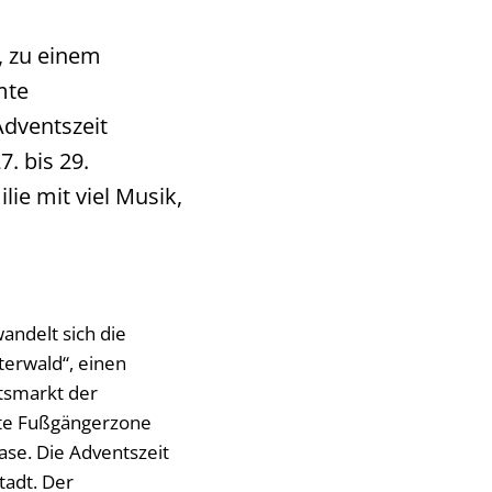
, zu einem
mte
Adventszeit
. bis 29.
ie mit viel Musik,
andelt sich die
terwald“, einen
tsmarkt der
te Fußgängerzone
ase. Die Adventszeit
tadt. Der