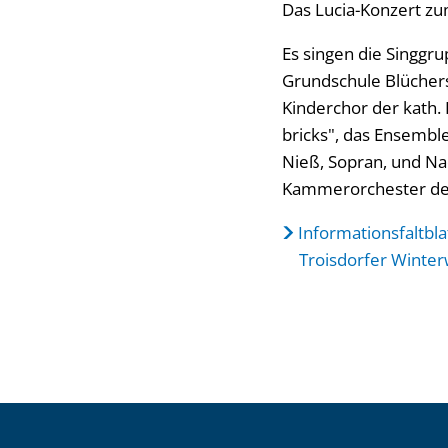
Das Lucia-Konzert z
Es singen die Singgru
Grundschule Blüchers
Kinderchor der kath. 
bricks", das Ensembl
Nieß, Sopran, und Nad
Kammerorchester der 
Informationsfaltbla
Troisdorfer Winter