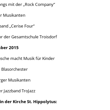
ongs mit der „Rock Company“
r Musikanten
and „Cerise Four“
r der Gesamtschule Troisdorf
mber 2015
sche macht Musik für Kinder
Blasorchester
rger Musikanten
r Jazzband TroJazz
n der Kirche St. Hippolytus: