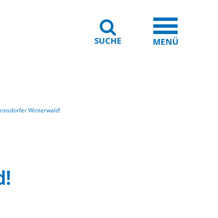
SUCHE
iheit
Leichte Sprache
MENÜ
oisdorfer Winterwald!
d!