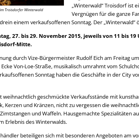
„Winterwald“ Troisdorf ist 
im Troisdorfer Winterwald
Vergnügen für die ganze Fami
rein einem verkaufsoffenen Sonntag. Der „Winterwald“ ö
tag, 27. bis 29. November 2015, jeweils von 11 bis 19 
sdorf-Mitte.
fnung durch Vize-Bürgermeister Rudolf Eich am Freitag um
, Ecke Von-Loe-Straße, musikalisch umrahmt vom Schulch
rkaufsoffenen Sonntag haben die Geschäfte in der City vo
et weihnachtlich geschmückte Verkaufsstände mit kunsth
, Kerzen und Kränzen, nicht zu vergessen die weihnachtl
Zimtstangen und Waffeln. Hausgemachte Spezialitäten au
m Erlebnis des Winterwalds.
elhändler beteiligen sich mit besonderen Angeboten am v