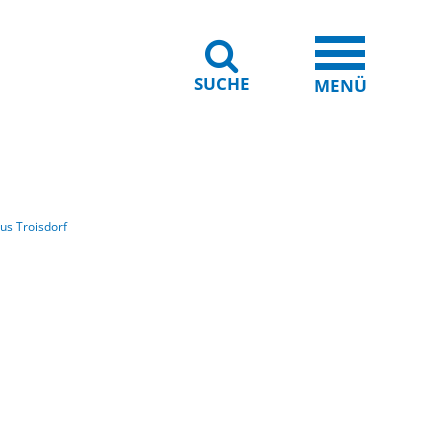
SUCHE
iheit
Leichte Sprache
MENÜ
us Troisdorf