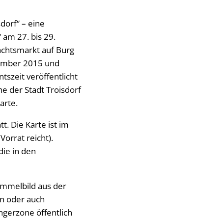
dorf“ – eine
 am 27. bis 29.
htsmarkt auf Burg
ember 2015 und
tszeit veröffentlicht
e der Stadt Troisdorf
arte.
t. Die Karte ist im
orrat reicht).
die in den
immelbild aus der
rn oder auch
ngerzone öffentlich