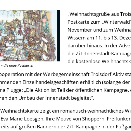
„Weihnachtsgrüße aus Trois
Postkarte zum „Winterwald“
November und zum Weihnac
Wissem am 11. bis 13. Dez
darüber hinaus. In der Adven
die ZiTi-Innenstadt-Kampagn
die kostenlose Weihnachtsk
– die neue Postkarte.
Kooperation mit der Werbegemeinschaft Troisdorf Aktiv stat
hmenden Einzelhandelsgeschäften erhältlich (solange der V
na Plugge: „Die Aktion ist Teil der öffentlichen Kampagne, 
en den Umbau der Innenstadt begleitet“.
r Weihnachtskarte zeigt ein romantisch-weihnachtliches W
 Eva-Marie Loesgen. Ihre Motive von Shoppern, Freifunke
reits auf großen Bannern der ZiTi-Kampagne in der Fußgä