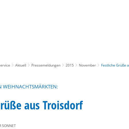
Gebärdensprache
Barrierefre
ervice
Aktuell
Pressemeldungen
2015
November
Festliche Grüße a
EN WEIHNACHTSMÄRKTEN:
Grüße aus Troisdorf
R SONNET