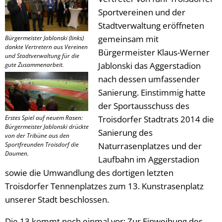
Sportvereinen und der
Stadtverwaltung eröffneten
gemeinsam mit
Bürgermeister Jablonski (links)
dankte Vertretern aus Vereinen
Bürgermeister Klaus-Werner
und Stadtverwaltung für die
Jablonski das Aggerstadion
gute Zusammenarbeit.
nach dessen umfassender
Sanierung. Einstimmig hatte
der Sportausschuss des
Erstes Spiel auf neuem Rasen:
Troisdorfer Stadtrats 2014 die
Bürgermeister Jablonski drückte
Sanierung des
von der Tribüne aus den
Sportfreunden Troisdorf die
Naturrasenplatzes und der
Daumen.
Laufbahn im Aggerstadion
sowie die Umwandlung des dortigen letzten
Troisdorfer Tennenplatzes zum 13. Kunstrasenplatz
unserer Stadt beschlossen.
Die 13 kommt noch einmal vor: Zur Einweihung des