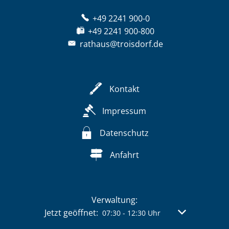
+49 2241 900-0
+49 2241 900-800
rathaus@troisdorf.de
Kontakt
Impressum
Datenschutz
Anfahrt
Verwaltung:
Klicken, um weitere Öffnungs- oder Schließzeit
Jetzt geöffnet:
Von 07:30 bis 
07:30
-
12:30
Uhr