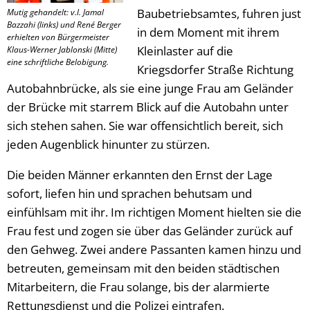
Baubetriebsamtes, fuhren just
Mutig gehandelt: v.l. Jamal
Bazzahi (links) und René Berger
in dem Moment mit ihrem
erhielten von Bürgermeister
Kleinlaster auf die
Klaus-Werner Jablonski (Mitte)
eine schriftliche Belobigung.
Kriegsdorfer Straße Richtung
Autobahnbrücke, als sie eine junge Frau am Geländer
der Brücke mit starrem Blick auf die Autobahn unter
sich stehen sahen. Sie war offensichtlich bereit, sich
jeden Augenblick hinunter zu stürzen.
Die beiden Männer erkannten den Ernst der Lage
sofort, liefen hin und sprachen behutsam und
einfühlsam mit ihr. Im richtigen Moment hielten sie die
Frau fest und zogen sie über das Geländer zurück auf
den Gehweg. Zwei andere Passanten kamen hinzu und
betreuten, gemeinsam mit den beiden städtischen
Mitarbeitern, die Frau solange, bis der alarmierte
Rettungsdienst und die Polizei eintrafen.