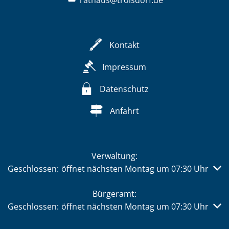
rathaus@troisdorf.de
Kontakt
Impressum
Datenschutz
Anfahrt
Verwaltung:
Klicken, um weitere Öffnungs- oder Schließzeiten auszub
Geschlossen:
öffnet nächsten Montag um 07:30 Uhr
Bürgeramt:
Klicken, um weitere Öffnungs- oder Schließzeiten auszub
Geschlossen:
öffnet nächsten Montag um 07:30 Uhr