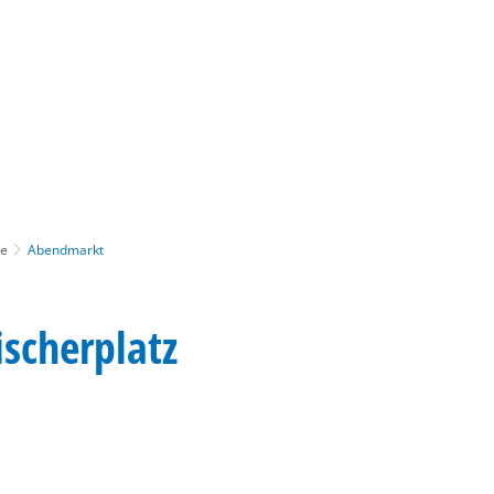
Gebärdensprache
Barrierefre
te
Abendmarkt
scherplatz