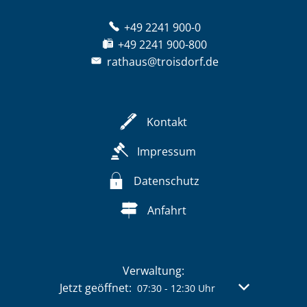
+49 2241 900-0
+49 2241 900-800
rathaus@troisdorf.de
Kontakt
Impressum
Datenschutz
Anfahrt
Verwaltung:
Klicken, um weitere Öffnungs- oder Schließzeit
Jetzt geöffnet:
Von 07:30 bis 
07:30
-
12:30
Uhr