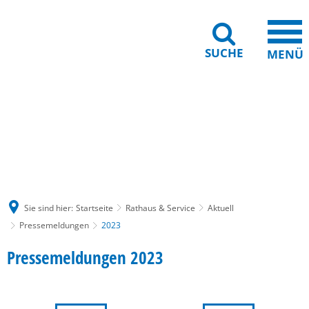
SUCHE
MENÜ
Gebärdensprache
Barrierefreiheit
Leichte Sprache
Sie sind hier:
Startseite
Rathaus & Service
Aktuell
Pressemeldungen
2023
2023
Pressemeldungen 2023