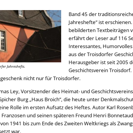
Band 45 der traditionsreich
Jahreshefte“ ist erschienen.
bebilderten Textbeiträgen 
erfährt der Leser auf 116 S
Interessantes, Humorvolle
aus der Troisdorfer Geschi
Herausgeber ist seit 2005 
rfer Jahreshefts.
Geschichtsverein Troisdorf. 
geschenk nicht nur für Troisdorfer.
omas Ley, Vorsitzender des Heimat- und Geschichtsvereins,
Spicher Burg „Haus Broich“, die heute unter Denkmalschut
eine Rolle im ersten Aufsatz des Heftes. Autor Karl Rose
n Franzosen und seinen späteren Freund Henri Bonnetaud
 von 1941 bis zum Ende des Zweiten Weltkriegs als Zwangs
etzt war.