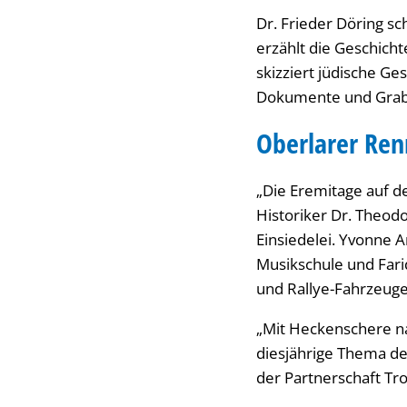
Dr. Frieder Döring s
erzählt die Geschich
skizziert jüdische Ge
Dokumente und Grabst
Oberlarer Re
„Die Eremitage auf de
Historiker Dr. Theo
Einsiedelei. Yvonne 
Musikschule und Fari
und Rallye-Fahrzeuge
„Mit Heckenschere na
diesjährige Thema der
der Partnerschaft Tro