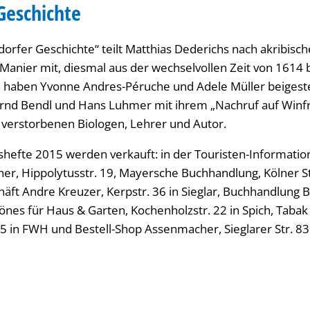
Geschichte
orfer Geschichte“ teilt Matthias Dederichs nach akribisch
Manier mit, diesmal aus der wechselvollen Zeit von 1614 
h haben Yvonne Andres-Péruche und Adele Müller beigesteu
ernd Bendl und Hans Luhmer mit ihrem „Nachruf auf Winf
verstorbenen Biologen, Lehrer und Autor.
eshefte 2015 werden verkauft: in der Touristen-Informati
er, Hippolytusstr. 19, Mayersche Buchhandlung, Kölner St
ft Andre Kreuzer, Kerpstr. 36 in Sieglar, Buchhandlung Br
chönes für Haus & Garten, Kochenholzstr. 22 in Spich, Tabak
 55 in FWH und Bestell-Shop Assenmacher, Sieglarer Str. 83