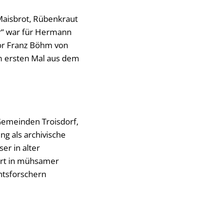
„Maisbrot, Rübenkraut
r“ war für Hermann
tor Franz Böhm von
um ersten Mal aus dem
 Gemeinden Troisdorf,
g als archivische
er in alter
ert in mühsamer
chtsforschern