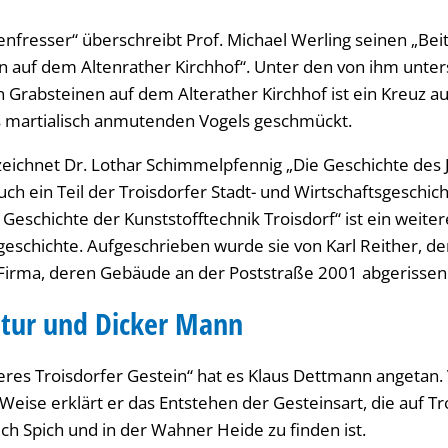
enfresser“ überschreibt Prof. Michael Werling seinen „Bei
 auf dem Altenrather Kirchhof“. Unter den von ihm unte
 Grabsteinen auf dem Alterather Kirchhof ist ein Kreuz 
s martialisch anmutenden Vogels geschmückt.
zeichnet Dr. Lothar Schimmelpfennig „Die Geschichte des 
uch ein Teil der Troisdorfer Stadt- und Wirtschaftsgeschic
e Geschichte der Kunststofftechnik Troisdorf“ ist ein weiter
geschichte. Aufgeschrieben wurde sie von Karl Reither, d
 Firma, deren Gebäude an der Poststraße 2001 abgerisse
ratur und Dicker Mann
eres Troisdorfer Gestein“ hat es Klaus Dettmann angetan. 
eise erklärt er das Entstehen der Gesteinsart, die auf Tr
ch Spich und in der Wahner Heide zu finden ist.