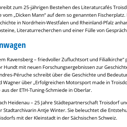
chreibt zum 25-jährigen Bestehen des Literaturcafés Trois
te vom „Dicken Mann“ auf dem so genannten Fischerplatz.
schichte in Nordrhein-Westfalen und Rheinland-Pfalz anha
eine, Literaturrecherchen und einer Fülle von Gespräch
nnwagen
m Ravensberg – friedvoller Zufluchtsort und Filialkirche“ 
dor Hundt mit neuen Forschungsergebnissen zur Geschich
Andres-Péruche schreibt über die Geschichte und Bedeutu
d Wagner über „Erfolgreichen Motorsport made in Troisd
 aus der ETH-Tuning-Schmiede in Oberlar.
ch Heidenau – 25 Jahre Städtepartnerschaft Troisdorf un
 Stadtarchivarin Antje Winter. Sie beleuchtet die Entsteh
isdorfs mit der Kleinstadt in der Sächsischen Schweiz.