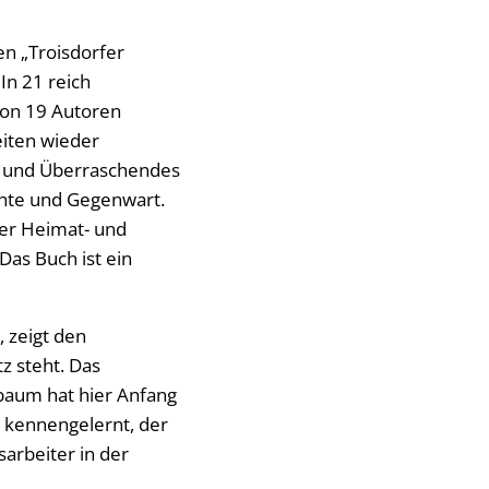
en „Troisdorfer
 In 21 reich
von 19 Autoren
eiten wieder
s und Überraschendes
chte und Gegenwart.
der Heimat- und
Das Buch ist ein
 zeigt den
z steht. Das
nbaum hat hier Anfang
 kennengelernt, der
arbeiter in der