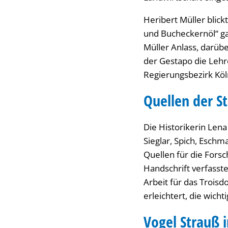
Heribert Müller blick
und Bucheckernöl“ ga
Müller Anlass, darüb
der Gestapo die Lehr
Regierungsbezirk Kö
Quellen der S
Die Historikerin Len
Sieglar, Spich, Esch
Quellen für die Forsc
Handschrift verfasst
Arbeit für das Troisd
erleichtert, die wich
Vogel Strauß i