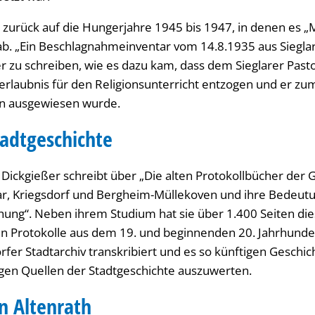
t zurück auf die Hungerjahre 1945 bis 1947, in denen es 
b. „Ein Beschlagnahmeinventar vom 14.8.1935 aus Siegla
er zu schreiben, wie es dazu kam, dass dem Sieglarer Pas
erlaubnis für den Religionsunterricht entzogen und er z
ln ausgewiesen wurde.
tadtgeschichte
a Dickgießer schreibt über „Die alten Protokollbücher der
mar, Kriegsdorf und Bergheim-Müllekoven und ihre Bedeutun
hung“. Neben ihrem Studium hat sie über 1.400 Seiten dies
en Protokolle aus dem 19. und beginnenden 20. Jahrhund
orfer Stadtarchiv transkribiert und es so künftigen Geschi
tigen Quellen der Stadtgeschichte auszuwerten.
n Altenrath