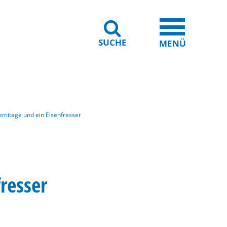
SUCHE
iheit
Leichte Sprache
MENÜ
emitage und ein Eisenfresser
resser