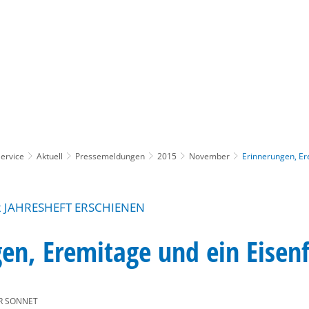
Gebärdensprache
Barrierefre
ervice
Aktuell
Pressemeldungen
2015
November
Erinnerungen, Er
 JAHRESHEFT ERSCHIENEN
en, Eremitage und ein Eisenf
R SONNET