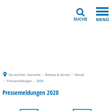
SUCHE
MENÜ
Gebärdensprache
Barrierefreiheit
Leichte Sprache
Sie sind hier:
Startseite
Rathaus & Service
Aktuell
Pressemeldungen
2020
2020
Pressemeldungen 2020