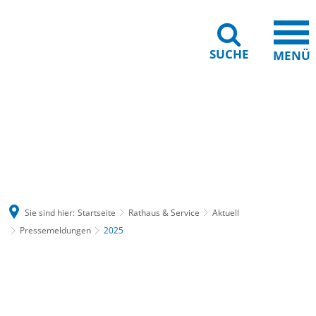
SUCHE
MENÜ
Gebärdensprache
Barrierefreiheit
Leichte Sprache
Sie sind hier:
Startseite
Rathaus & Service
Aktuell
Pressemeldungen
2025
2025