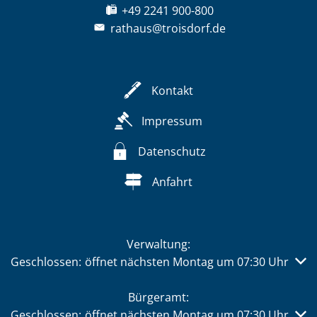
+49 2241 900-800
rathaus@troisdorf.de
Kontakt
Impressum
Datenschutz
Anfahrt
Verwaltung:
Klicken, um weitere Öffnungs- oder Schließzeiten auszub
Geschlossen:
öffnet nächsten Montag um 07:30 Uhr
Bürgeramt:
Klicken, um weitere Öffnungs- oder Schließzeiten auszub
Geschlossen:
öffnet nächsten Montag um 07:30 Uhr