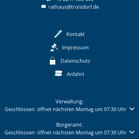
rathaus@troisdorf.de
Kontakt
Impressum
Datenschutz
Anfahrt
Verwaltung:
Klicken, um weitere Öffnungs- oder Schließzeiten auszub
Geschlossen:
öffnet nächsten Montag um 07:30 Uhr
Bürgeramt:
Klicken, um weitere Öffnungs- oder Schließzeiten auszub
Geschlossen:
öffnet nächsten Montag um 07:30 Uhr