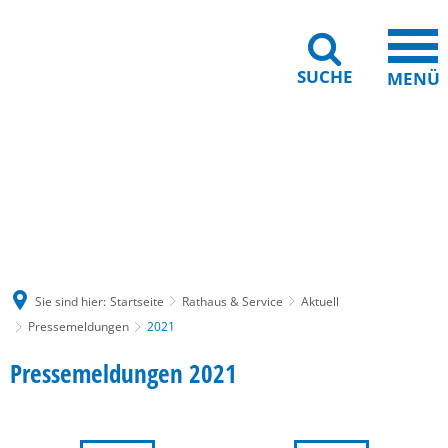
SUCHE
MENÜ
Gebärdensprache
Barrierefreiheit
Leichte Sprache
Sie sind hier:
Startseite
Rathaus & Service
Aktuell
Pressemeldungen
2021
2021
Pressemeldungen 2021