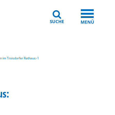
SUCHE
iheit
Leichte Sprache
MENÜ
 im Troisdorfer Rathaus:-1
us: