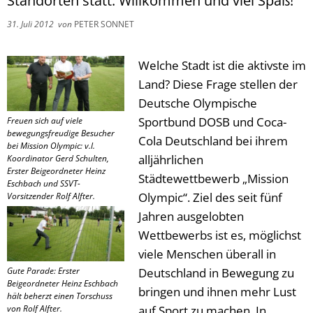
Standorten statt. Willkommen und viel Spaß!
31. Juli 2012
von
PETER SONNET
Welche Stadt ist die aktivste im
Land? Diese Frage stellen der
Deutsche Olympische
Sportbund DOSB und Coca-
Freuen sich auf viele
bewegungsfreudige Besucher
Cola Deutschland bei ihrem
bei Mission Olympic: v.l.
alljährlichen
Koordinator Gerd Schulten,
Erster Beigeordneter Heinz
Städtewettbewerb „Mission
Eschbach und SSVT-
Olympic“. Ziel des seit fünf
Vorsitzender Rolf Alfter.
Jahren ausgelobten
Wettbewerbs ist es, möglichst
viele Menschen überall in
Gute Parade: Erster
Deutschland in Bewegung zu
Beigeordneter Heinz Eschbach
bringen und ihnen mehr Lust
hält beherzt einen Torschuss
von Rolf Alfter.
auf Sport zu machen. In