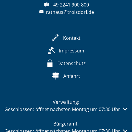
+49 2241 900-800
rathaus@troisdorf.de
Kontakt
Impressum
Datenschutz
Anfahrt
Verwaltung:
Klicken, um weitere Öffnungs- oder Schließzeiten auszub
Geschlossen:
öffnet nächsten Montag um 07:30 Uhr
Bürgeramt:
Klicken, um weitere Öffnungs- oder Schließzeiten auszub
Geschlossen:
öffnet nächsten Montag um 07:30 Uhr