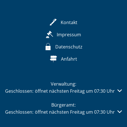
Kontakt
Impressum
Datenschutz
Anfahrt
Verwaltung:
Klicken, um weitere Öffnungs- oder Schließzeiten auszu
Geschlossen:
öffnet nächsten Freitag um 07:30 Uhr
Bürgeramt:
Klicken, um weitere Öffnungs- oder Schließzeiten auszu
Geschlossen:
öffnet nächsten Freitag um 07:30 Uhr