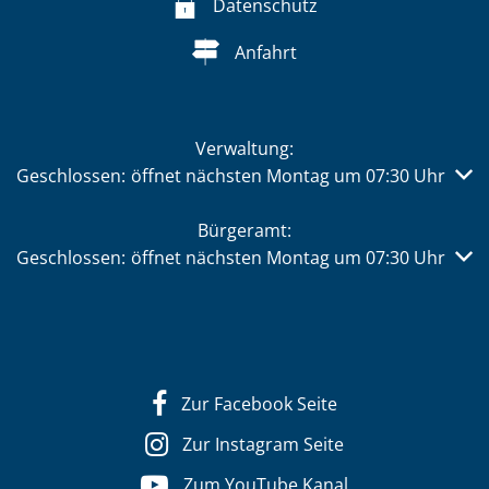
Datenschutz
Anfahrt
Verwaltung:
Klicken, um weitere Öffnungs- oder Schließzeiten auszub
Geschlossen:
öffnet nächsten Montag um 07:30 Uhr
Bürgeramt:
Klicken, um weitere Öffnungs- oder Schließzeiten auszub
Geschlossen:
öffnet nächsten Montag um 07:30 Uhr
Zur Facebook Seite
Zur Instagram Seite
Zum YouTube Kanal