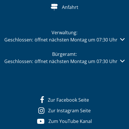
Anfahrt
Verwaltung:
Klicken, um weitere Öffnungs- oder Schließzeiten auszub
Geschlossen:
öffnet nächsten Montag um 07:30 Uhr
Bürgeramt:
Klicken, um weitere Öffnungs- oder Schließzeiten auszub
Geschlossen:
öffnet nächsten Montag um 07:30 Uhr
Zur Facebook Seite
Zur Instagram Seite
Zum YouTube Kanal