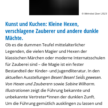
Hexen,
verschlagene
© Mehrdad Zaeri 2023
FÜHRUNG
Zauberer
Kunst und Kuchen: Kleine Hexen,
KATEGORIE: FÜHRUNG
und
verschlagene Zauberer und andere dunkle
andere
Mächte.
dunkle
Ob es die dummen Teufel mittelalterlicher
Legenden, die vielen Magier und Hexen der
Mächte.
klassischen Märchen oder moderne Internatsschulen
für Zauberei sind – die Magie ist ein fester
Bestandteil der Kinder- und Jugendliteratur. In den
aktuellen Ausstellungen
Besen! Besen! Seid´s gewesen.
Von Hexen und Zauberern
sowie
Sabine Wilharm.
Illustrationen
zeigt die Führung bekannte und
unbekannte Vertreter*innen der dunklen Zunft.
Um die Führung gemütlich ausklingen zu lassen und