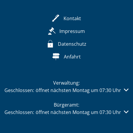
Kontakt
Impressum
Datenschutz
Anfahrt
Verwaltung:
Klicken, um weitere Öffnungs- oder Schließzeiten auszub
Geschlossen:
öffnet nächsten Montag um 07:30 Uhr
Bürgeramt:
Klicken, um weitere Öffnungs- oder Schließzeiten auszub
Geschlossen:
öffnet nächsten Montag um 07:30 Uhr