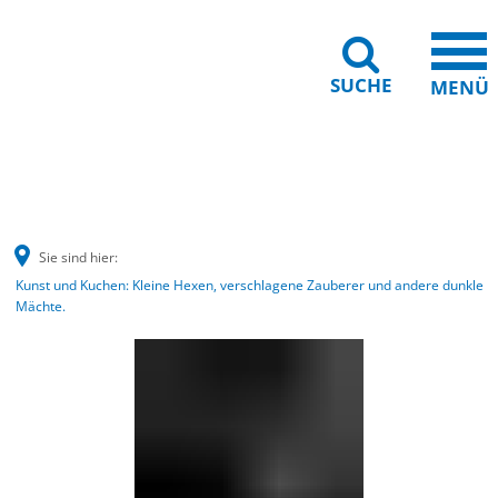
SUCHE
MENÜ
Gebärdensprache
Barrierefreiheit
Leichte Sprache
Sie sind hier:
Kunst und Kuchen: Kleine Hexen, verschlagene Zauberer und andere dunkle
Mächte.
Kunst
und
Kuchen:
Kleine