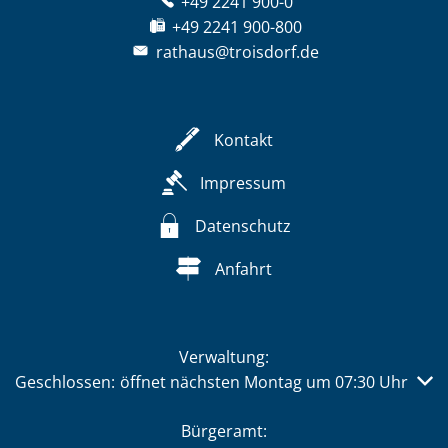
+49 2241 900-0
+49 2241 900-800
rathaus@troisdorf.de
Kontakt
Impressum
Datenschutz
Anfahrt
Verwaltung:
Klicken, um weitere Öffnungs- oder Schließzeiten auszub
Geschlossen:
öffnet nächsten Montag um 07:30 Uhr
Bürgeramt: