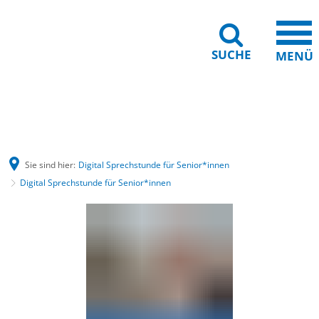
SUCHE
MENÜ
Gebärdensprache
Barrierefreiheit
Leichte Sprache
Sie sind hier:
Digital Sprechstunde für Senior*innen
Digital Sprechstunde für Senior*innen
Digital
Sprechstunde
für
Senior*innen