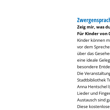
BIBLIOTHEK
Zwergensprach
KATEGORIE: BIBL
Zeig mir, was du 
Für Kinder von 0
Kinder können mi
vor dem Sprechen
über das Gesehen
eine ideale Gele
besondere Entde
Die Veranstaltung
Stadtbibliothek Tr
Anna Hentschel b
Lieder und Finger
Austausch sind ga
Diese kostenlose