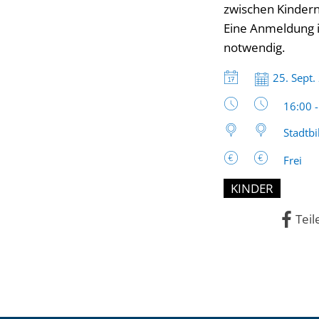
zwischen Kindern
Eine Anmeldung i
notwendig.
Datum:
25. Sept.
Uhrzeit
16:00 
Stadtbi
Frei
KINDER
Teil