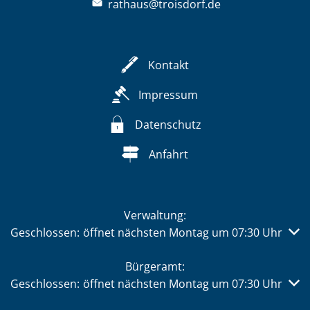
rathaus@troisdorf.de
Kontakt
Impressum
Datenschutz
Anfahrt
Verwaltung:
Klicken, um weitere Öffnungs- oder Schließzeiten auszub
Geschlossen:
öffnet nächsten Montag um 07:30 Uhr
Bürgeramt:
Klicken, um weitere Öffnungs- oder Schließzeiten auszub
Geschlossen:
öffnet nächsten Montag um 07:30 Uhr