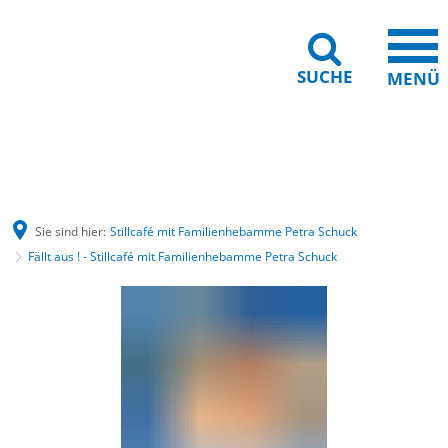
SUCHE
MENÜ
Gebärdensprache
Barrierefreiheit
Leichte Sprache
Sie sind hier:
Stillcafé mit Familienhebamme Petra Schuck
Fällt aus ! - Stillcafé mit Familienhebamme Petra Schuck
Stillcafé
mit
Familienhebamme
Petra
Schuck