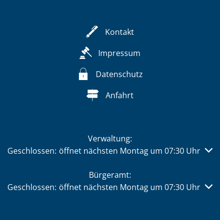
Kontakt
Impressum
Datenschutz
Anfahrt
Verwaltung:
Klicken, um weitere Öffnungs- oder Schließzeiten auszub
Geschlossen:
öffnet nächsten Montag um 07:30 Uhr
Bürgeramt:
Klicken, um weitere Öffnungs- oder Schließzeiten auszub
Geschlossen:
öffnet nächsten Montag um 07:30 Uhr