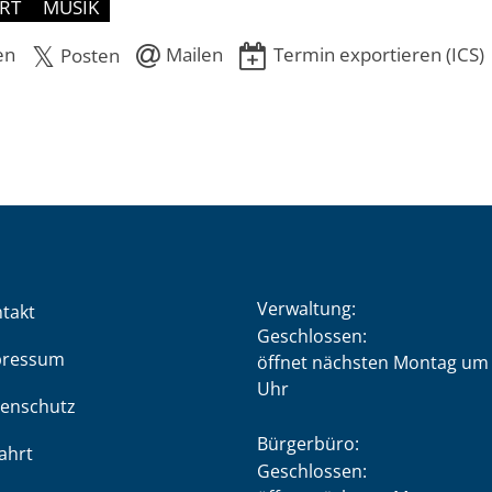
RT
MUSIK
en
Mailen
Termin exportieren (ICS)
Posten
Verwaltung:
takt
Klicken, um weitere Öffnung
Geschlossen:
pressum
öffnet nächsten Montag um 
Uhr
enschutz
Bürgerbüro:
ahrt
Klicken, um weitere Öffnung
Geschlossen: