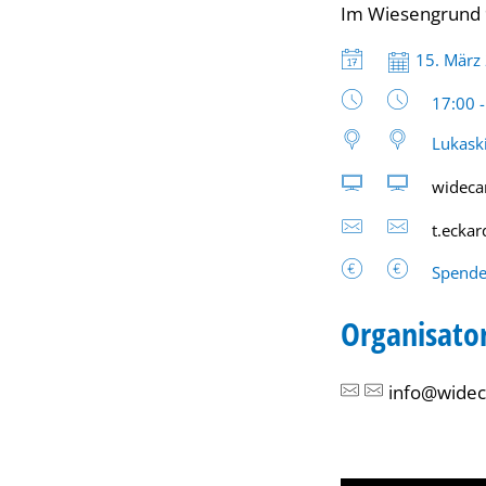
Im Wiesengrund 9,
Datum:
15. März
Uhrzeit
17:00 
Lukask
wideca
t.ecka
Spend
Organisato
info@widec