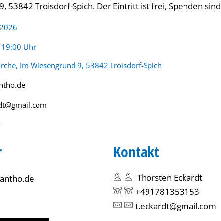
 53842 Troisdorf-Spich. Der Eintritt ist frei, Spenden si
 2026
:
- 19:00 Uhr
irche, Im Wiesengrund 9, 53842 Troisdorf-Spich
ntho.de
rdt@gmail.com
e
r
Kontakt
Thorsten Eckardt
antho.de
+491781353153
t.eckardt@gmail.com