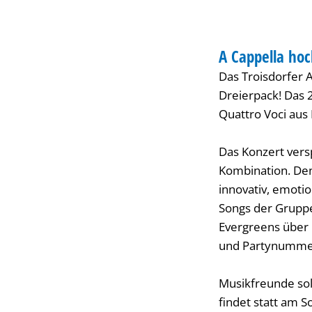
3
KONZERT
A Cappella hoc
KATEGORIE: KONZ
Das Troisdorfer 
Dreierpack! Das 
Quattro Voci aus 
Das Konzert vers
Kombination. Den
innovativ, emotio
Songs der Gruppe
Evergreens über 
und Partynumme
Musikfreunde sol
findet statt am S