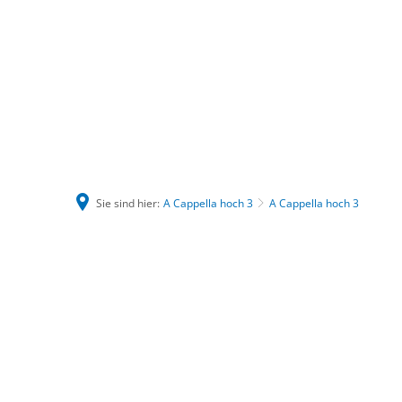
Sie sind hier:
A Cappella hoch 3
A Cappella hoch 3
A
Cappella
hoch