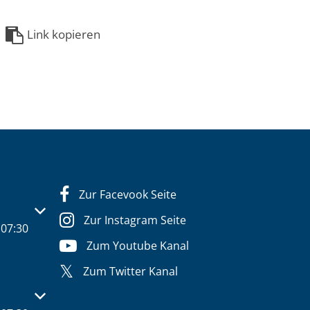
Link kopieren
Zur Facevook Seite
s- oder Schließzeiten auszublenden
Zur Instagram Seite
07:30
Zum Youtube Kanal
Zum Twitter Kanal
s- oder Schließzeiten auszublenden