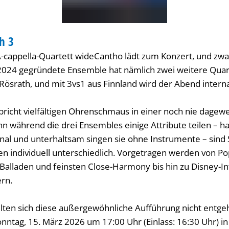
h 3
ERT
A-cappella-Quartett wideCantho lädt zum Konzert, und zwa
2024 gegründete Ensemble hat nämlich zwei weitere Quart
Rösrath, und mit 3vs1 aus Finnland wird der Abend interna
pricht vielfältigen Ohrenschmaus in einer noch nie dage
n während die drei Ensembles einige Attribute teilen – h
nal und unterhaltsam singen sie ohne Instrumente – sind 
n individuell unterschiedlich. Vorgetragen werden von Pop
Balladen und feinsten Close-Harmony bis hin zu Disney-I
rn.
lten sich diese außergewöhnliche Aufführung nicht entgeh
onntag, 15. März 2026 um 17:00 Uhr (Einlass: 16:30 Uhr) in