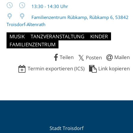
Uhrzeit:
13:30 - 14:30 Uhr
Familienzentrum Rübkamp, Rübkamp 6, 53842
Troisdorf-Altenrath
MUSIK
TANZVERANSTALTUNG
KINDER
FAMILIENZENTRUM
Teilen
Mailen
Posten
Termin exportieren (ICS)
Link kopieren
Stadt Troisdorf