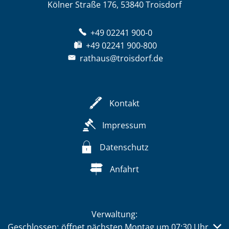
Kölner Straße 176, 53840 Troisdorf
+49 02241 900-0
+49 02241 900-800
rathaus@troisdorf.de
Kontakt
Impressum
Datenschutz
Anfahrt
Verwaltung:
Klicken, um weitere Öffnungs- oder Schließzeiten auszub
Geschlossen:
öffnet nächsten Montag um 07:30 Uhr