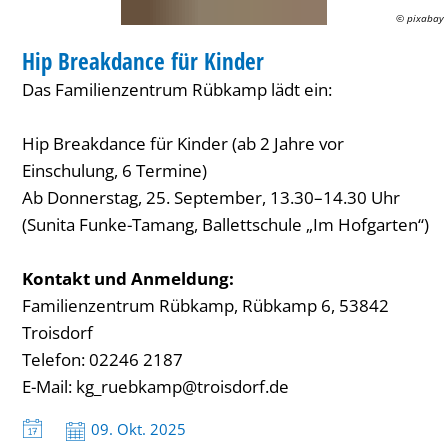
© pixabay
FAMILIENZENTRUM / KITA
Hip Breakdance für Kinder
KATEGORIE: FAMILIENZENTRUM / KITA
Das Familienzentrum Rübkamp lädt ein:
Hip Breakdance für Kinder (ab 2 Jahre vor
Einschulung, 6 Termine)
Ab Donnerstag, 25. September, 13.30–14.30 Uhr
(Sunita Funke-Tamang, Ballettschule „Im Hofgarten“)
Kontakt und Anmeldung:
Familienzentrum Rübkamp, Rübkamp 6, 53842
Troisdorf
Telefon: 02246 2187
E-Mail: kg_ruebkamp@troisdorf.de
Datum:
09. Okt. 2025