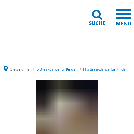
SUCHE
MENÜ
Barrierefreiheit
Leichte Sprache
Sie sind hier:
Hip Breakdance für Kinder
Hip Breakdance für Kinder
Hip
Breakdance
für
Kinder