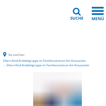
SUCHE
MENÜ
Barrierefreiheit
Leichte Sprache
Sie sind hier:
Eltern-Kind-Krabbelgruppe im Familienzentrum Am Krausacker
Eltern-Kind-Krabbelgruppe im Familienzentrum Am Krausacker
Eltern-
Kind-
Krabbelgruppe
im