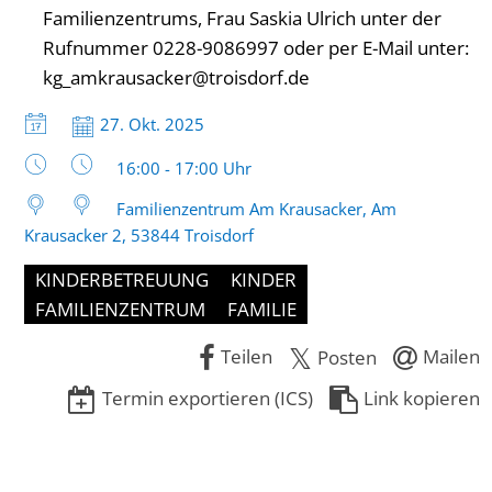
Familienzentrums, Frau Saskia Ulrich unter der
Rufnummer 0228-9086997 oder per E-Mail unter:
kg_amkrausacker@troisdorf.de
Datum:
27. Okt. 2025
Uhrzeit:
16:00 - 17:00 Uhr
Familienzentrum Am Krausacker, Am
Krausacker 2, 53844 Troisdorf
KINDERBETREUUNG
KINDER
FAMILIENZENTRUM
FAMILIE
Teilen
Mailen
Posten
Termin exportieren (ICS)
Link kopieren