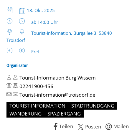
Datum:
18. Okt. 2025
Uhrzeit:
ab 14:00 Uhr
Tourist-Information, Burgallee 3, 53840
Troisdorf
Frei
Organisator
Tourist-Information Burg Wissem
02241900-456
Tourist-information@troisdorf.de
TOURIST-INFORMATION
STADTRUNDGANG
WANDERUNG
SPAZIERGANG
Teilen
Mailen
Posten