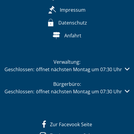
Impressum
Datenschutz
Anfahrt
Verwaltung:
Klicken, um weitere Öffnungs- oder Schließzeiten auszub
Geschlossen:
öffnet nächsten Montag um 07:30 Uhr
Bürgerbüro:
Klicken, um weitere Öffnungs- oder Schließzeiten auszub
Geschlossen:
öffnet nächsten Montag um 07:30 Uhr
Zur Facevook Seite