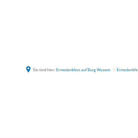
Sie sind hier:
Erntedankfest auf Burg Wissem
Erntedankfe
Erntedankfest
auf
Burg