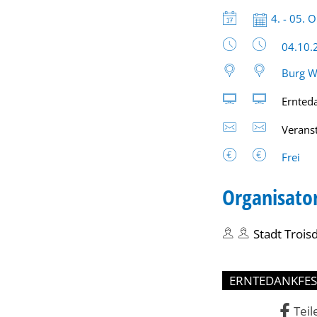
Datum:
4. - 05. 
Uhrzeit
04.10.
Burg W
Ernted
Verans
Frei
Organisato
Stadt Trois
ERNTEDANKFES
Teil