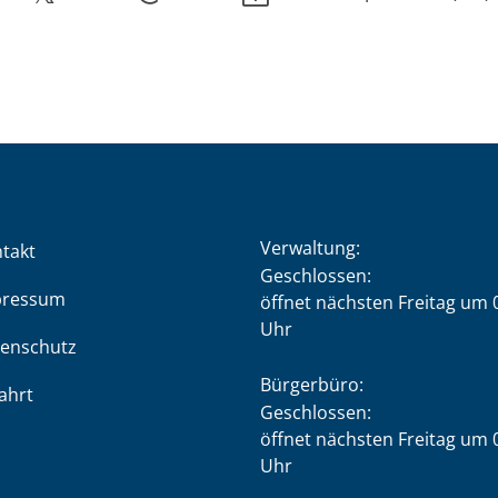
Verwaltung:
takt
Klicken, um weitere Öffnung
Geschlossen:
pressum
öffnet nächsten Freitag um 
Uhr
enschutz
Bürgerbüro:
ahrt
Klicken, um weitere Öffnung
Geschlossen:
öffnet nächsten Freitag um 
Uhr