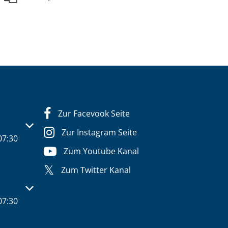
Zur Facevook Seite
s- oder Schließzeiten auszublenden
Zur Instagram Seite
07:30
Zum Youtube Kanal
Zum Twitter Kanal
s- oder Schließzeiten auszublenden
07:30