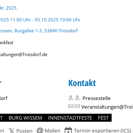
Okt. 2025
:
2025 11:00 Uhr - 05.10.2025 19:00 Uhr
issem, Burgallee 1-3, 53840 Troisdorf
ankfest
taltungen@Troisdorf.de
r
Kontakt
dorf
Pressestelle
Veranstaltungen@Troi
T
BURG WISSEM
INNENSTADTFESTE
FEST
en
Mailen
Termin exportieren (ICS)
Posten