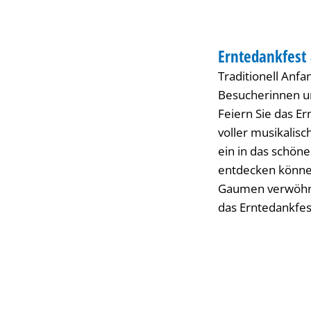
Wissem
INNENSTADT-FEST
Erntedankfest
KATEGORIE: INNE
Traditionell Anf
Besucherinnen u
Feiern Sie das E
voller musikalis
ein in das schön
entdecken können
Gaumen verwöhne
das Erntedankfes