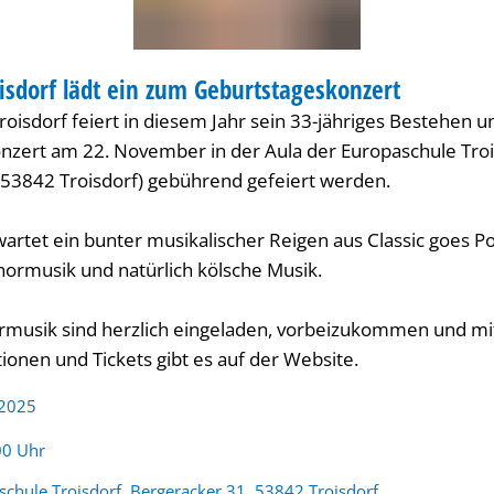
isdorf lädt ein zum Geburtstageskonzert
ERT
oisdorf feiert in diesem Jahr sein 33-jähriges Bestehen un
zert am 22. November in der Aula der Europaschule Troi
 53842 Troisdorf) gebührend gefeiert werden.
rtet ein bunter musikalischer Reigen aus Classic goes Pop
ormusik und natürlich kölsche Musik.
musik sind herzlich eingeladen, vorbeizukommen und mi
ionen und Tickets gibt es auf der Website.
 2025
:
00 Uhr
schule Troisdorf, Bergeracker 31, 53842 Troisdorf