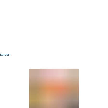
Barrierefre
skonzert