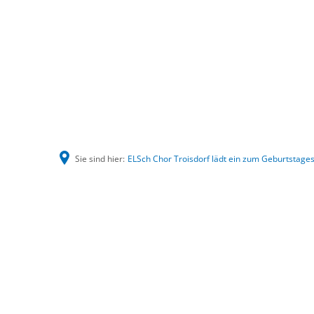
Sie sind hier:
ELSch Chor Troisdorf lädt ein zum Geburtstage
ELSch
Chor
Troisdorf