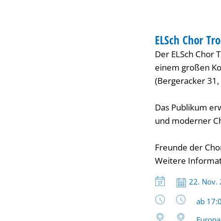
lädt
KONZERT
ein
ELSch Chor Tro
KATEGORIE: KONZ
Der ELSch Chor Tr
zum
einem großen Kon
(Bergeracker 31,
Geburtstageskonzert
Das Publikum erwa
und moderner Ch
Freunde der Chor
Weitere Informat
Datum:
22. Nov.
Uhrzeit
ab 17:
Europa