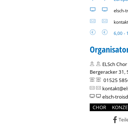
elsch-t
kontak
6,00 - 
Organisato
ELSch Chor 
Bergeracker 31, 
01525 585
kontakt@els
elsch-trois
CHOR
KONZE
Teil