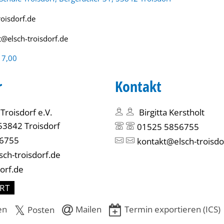
roisdorf.de
t@elsch-troisdorf.de
17,00
r
Kontakt
Troisdorf e.V.
Birgitta Kerstholt
53842 Troisdorf
01525 5856755
6755
kontakt@elsch-troisdo
ch-troisdorf.de
dorf.de
RT
en
Mailen
Termin exportieren (ICS)
Posten