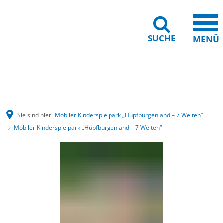
SUCHE
MENÜ
Barrierefreiheit
Leichte Sprache
Sie sind hier:
Mobiler Kinderspielpark „Hüpfburgenland – 7 Welten“
Mobiler Kinderspielpark „Hüpfburgenland – 7 Welten“
Mobiler
Kinderspielpark
„Hüpfburgenland
–
7