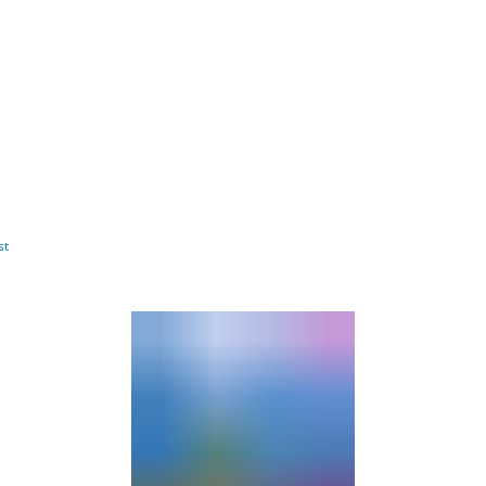
Barrierefre
st