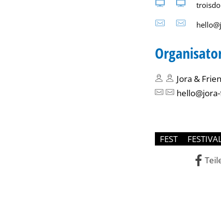
troisdo
hello@j
Organisato
Jora & Frie
hello@jora-
FEST
FESTIVA
Teil