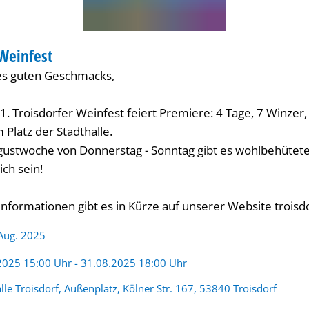
 Weinfest
VAL
es guten Geschmacks,
s 1. Troisdorfer Weinfest feiert Premiere: 4 Tage, 7 Winzer,
 Platz der Stadthalle.
ugustwoche von Donnerstag - Sonntag gibt es wohlbehüte
ch sein!
nformationen gibt es in Kürze auf unserer Website troisd
 Aug. 2025
:
2025 15:00 Uhr - 31.08.2025 18:00 Uhr
lle Troisdorf, Außenplatz, Kölner Str. 167, 53840 Troisdorf