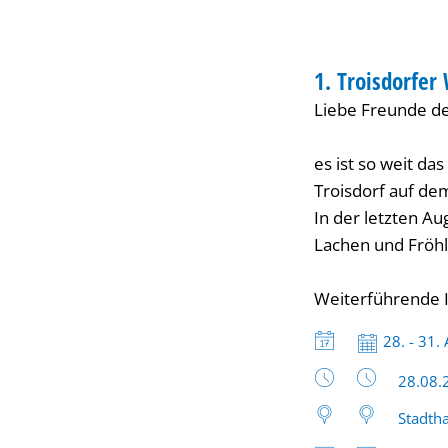
FESTIVAL
1. Troisdorfer
KATEGORIE: FESTI
Liebe Freunde d
es ist so weit da
Troisdorf auf dem
In der letzten A
Lachen und Fröhli
Weiterführende I
Datum:
28. - 31.
Uhrzeit
28.08.
Stadtha