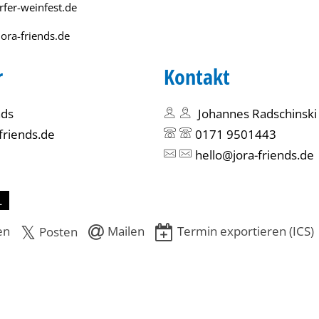
rfer-weinfest.de
ora-friends.de
r
Kontakt
nds
Johannes Radschinski
friends.de
0171 9501443
hello@jora-friends.de
L
en
Mailen
Termin exportieren (ICS)
Posten