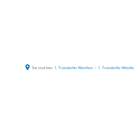
Sie sind hier:
1. Troisdorfer Weinfest
1. Troisdorfer Weinfe
1.
Troisdorfer
Weinfest