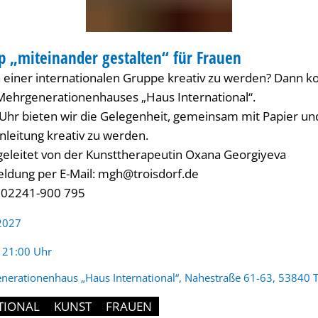
 „miteinander gestalten“ für Frauen
T
in einer internationalen Gruppe kreativ zu werden? Dann
s Mehrgenerationenhauses „Haus International“.
 Uhr bieten wir die Gelegenheit, gemeinsam mit Papier un
Anleitung kreativ zu werden.
geleitet von der Kunsttherapeutin Oxana Georgiyeva
ldung per E-Mail: mgh@troisdorf.de
: 02241-900 795
 2027
:
- 21:00 Uhr
nerationenhaus „Haus International“, Nahestraße 61-63, 53840 T
TIONAL
KUNST
FRAUEN