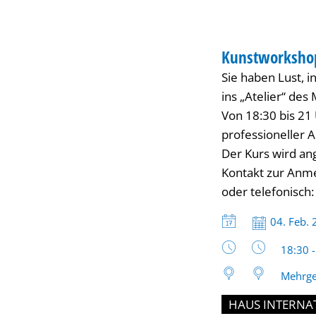
für
KUNST
Frauen
Kunstworkshop
KATEGORIE: KUNS
Sie haben Lust, 
ins „Atelier“ de
Von 18:30 bis 21
professioneller 
Der Kurs wird an
Kontakt zur Anme
oder telefonisch
Datum:
04. Feb.
Uhrzeit
18:30 
Mehrge
HAUS INTERNA