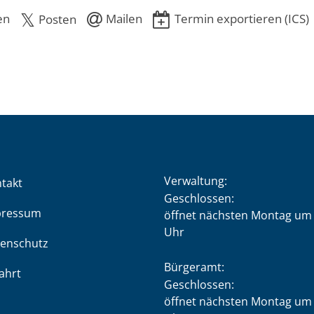
en
Mailen
Termin exportieren (ICS)
Posten
Verwaltung:
takt
Klicken, um weitere Öffnung
Geschlossen:
pressum
öffnet nächsten Montag um 
Uhr
enschutz
Bürgeramt:
ahrt
Klicken, um weitere Öffnung
Geschlossen:
öffnet nächsten Montag um 