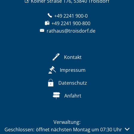
Kölner Straße 176, 53840 Troisdorf
+49 2241 900-0
+49 2241 900-800
rathaus@troisdorf.de
Kontakt
Impressum
Datenschutz
Anfahrt
Verwaltung:
Klicken, um weitere Öffnungs- oder Schließzeiten auszub
Geschlossen:
öffnet nächsten Montag um 07:30 Uhr