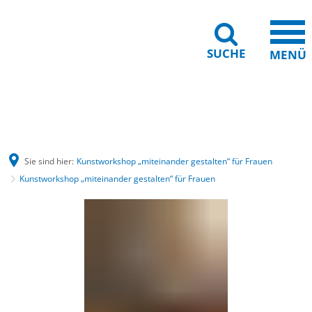
SUCHE
MENÜ
Gebärdensprache
Barrierefreiheit
Leichte Sprache
Sie sind hier:
Kunstworkshop „miteinander gestalten“ für Frauen
Kunstworkshop „miteinander gestalten“ für Frauen
Kunstworkshop
„miteinander
gestalten“
für
Frauen