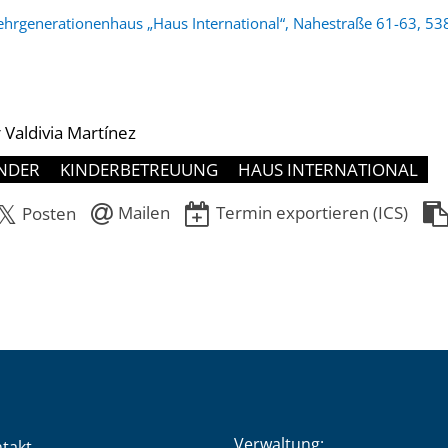
hrgenerationenhaus „Haus International“, Nahestraße 61-63, 53
Valdivia Martínez
NDER
KINDERBETREUUNG
HAUS INTERNATIONAL
Mailen
Termin exportieren (ICS)
Posten
Verwaltung:
takt