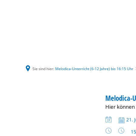
Sie sind hier:
Melodica-Unterricht (6-12 Jahre) bis 16:15 Uhr
Melodica-
KINDER
Melodica-U
KATEGORIE: K
Hier können 
Unterricht
Datum:
21. 
(6-
Uh
15