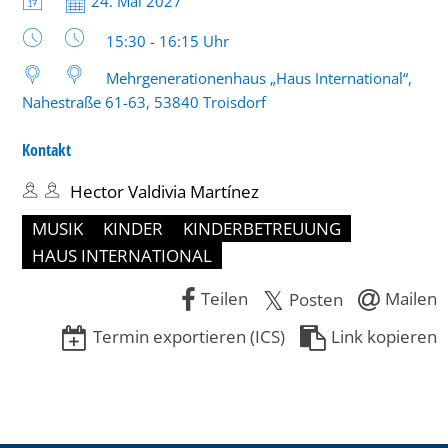
Datum:
24. Mai 2027
bis
Uhrzeit:
15:30 - 16:15 Uhr
16:15
Mehrgenerationenhaus „Haus International“,
Uhr
Nahestraße 61-63, 53840 Troisdorf
Kontakt
Hector Valdivia Martínez
MUSIK
KINDER
KINDERBETREUUNG
HAUS INTERNATIONAL
Teilen
Mailen
Posten
Termin exportieren (ICS)
Link kopieren