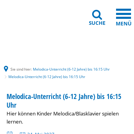
SUCHE
MENÜ
Gebärdensprache
Barrierefreiheit
Leichte Sprache
Sie sind hier:
Melodica-Unterricht (6-12 Jahre) bis 16:15 Uhr
Melodica-Unterricht (6-12 Jahre) bis 16:15 Uhr
Melodica-
KINDER
Melodica-Unterricht (6-12 Jahre) bis 16:15
KATEGORIE: KINDER
Unterricht
Uhr
(6-
Hier können Kinder Melodica/Blasklavier spielen
12
lernen.
Jahre)