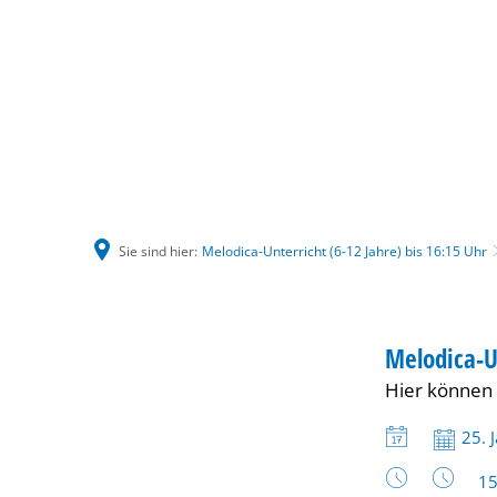
Sie sind hier:
Melodica-Unterricht (6-12 Jahre) bis 16:15 Uhr
Melodica-
KINDER
Melodica-U
KATEGORIE: K
Hier können 
Unterricht
Datum:
25. 
(6-
Uh
15