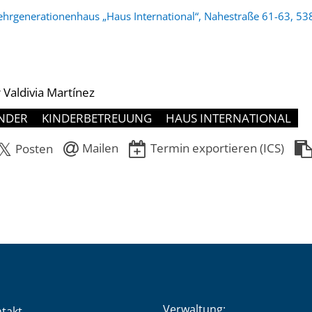
hrgenerationenhaus „Haus International“, Nahestraße 61-63, 53
Valdivia Martínez
NDER
KINDERBETREUUNG
HAUS INTERNATIONAL
Mailen
Termin exportieren (ICS)
Posten
Verwaltung:
takt