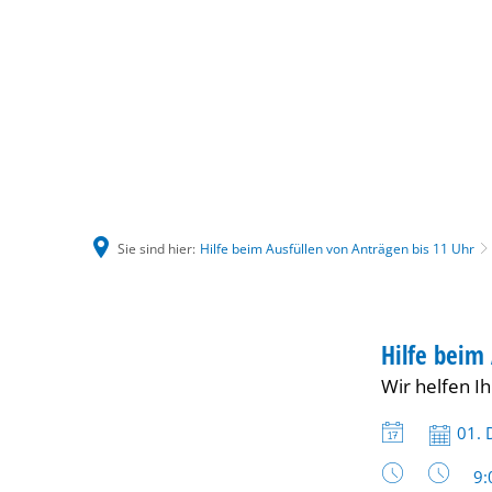
Sie sind hier:
Hilfe beim Ausfüllen von Anträgen bis 11 Uhr
Hilfe
BERATUNG
Hilfe beim
KATEGORIE: 
Wir helfen I
beim
Datum:
01. 
Ausfüllen
Uh
9: