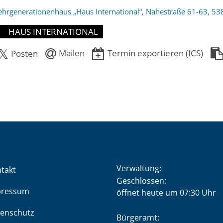
hrgenerationenhaus „Haus International“, Nahestraße 61-63, 53
HAUS INTERNATIONAL
Mailen
Termin exportieren (ICS)
Posten
Verwaltung:
takt
Klicken, um weitere Öffnung
Geschlossen:
pressum
öffnet heute um 07:30 Uhr
enschutz
Bürgeramt: