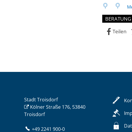
von
Me
BERATUNG
Anträgen
Teilen
bis
11
Uhr
Stadt Troisdorf
Kon
Kölner Straße 176, 53840
Im
Troisdorf
Dat
+49 2241 900-0