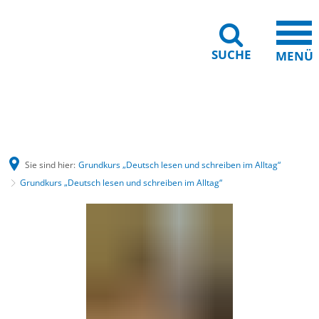
SUCHE
MENÜ
Gebärdensprache
Barrierefreiheit
Leichte Sprache
Sie sind hier:
Grundkurs „Deutsch lesen und schreiben im Alltag“
Grundkurs „Deutsch lesen und schreiben im Alltag“
Grundkurs
„Deutsch
lesen
und
schreiben