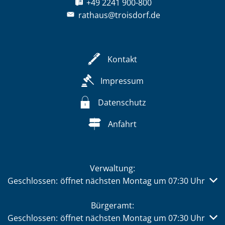
+49 2241 900-800
rathaus@troisdorf.de
Kontakt
Impressum
Datenschutz
Anfahrt
Verwaltung:
Klicken, um weitere Öffnungs- oder Schließzeiten auszub
Geschlossen:
öffnet nächsten Montag um 07:30 Uhr
Bürgeramt:
Klicken, um weitere Öffnungs- oder Schließzeiten auszub
Geschlossen:
öffnet nächsten Montag um 07:30 Uhr