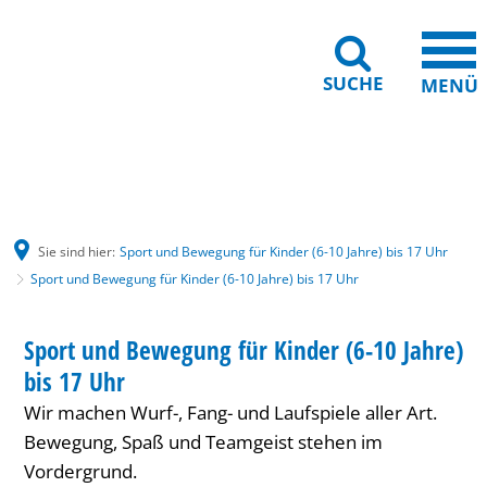
SUCHE
MENÜ
Gebärdensprache
Barrierefreiheit
Leichte Sprache
Sie sind hier:
Sport und Bewegung für Kinder (6-10 Jahre) bis 17 Uhr
Sport und Bewegung für Kinder (6-10 Jahre) bis 17 Uhr
Sport
HAUS INTERNATIONAL
Sport und Bewegung für Kinder (6-10 Jahre)
KATEGORIE: HAUS INTERNATIONAL
und
bis 17 Uhr
Bewegung
Wir machen Wurf-, Fang- und Laufspiele aller Art.
für
Bewegung, Spaß und Teamgeist stehen im
Vordergrund.
Kinder