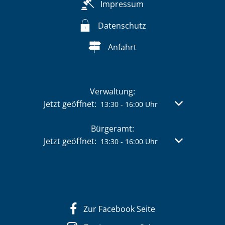
Impressum
Datenschutz
Anfahrt
Verwaltung:
Klicken, um weitere Öffnungs- oder Schließzeit
Jetzt geöffnet:
Von 13:30 bis 
13:30
-
16:00
Uhr
Bürgeramt:
Klicken, um weitere Öffnungs- oder Schließzeit
Jetzt geöffnet:
Von 13:30 bis 
13:30
-
16:00
Uhr
Zur Facebook Seite