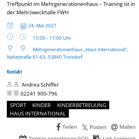
Treffpunkt im Mehrgenerationenhaus – Training ist in
(6-
der Mehrzweckhalle FWH
10
Datum:
24. Mai 2027
Jahre)
Uhrzeit:
15:00 - 17:00 Uhr
bis
Mehrgenerationenhaus „Haus International“,
17
Nahestraße 61-63, 53840 Troisdorf
Uhr
Kontakt
Andrea Schiffer
02241 900-796
SPORT
KINDER
KINDERBETREUUNG
HAUS INTERNATIONAL
Teilen
Mailen
Posten
Termin exportieren (ICS)
Link kopieren