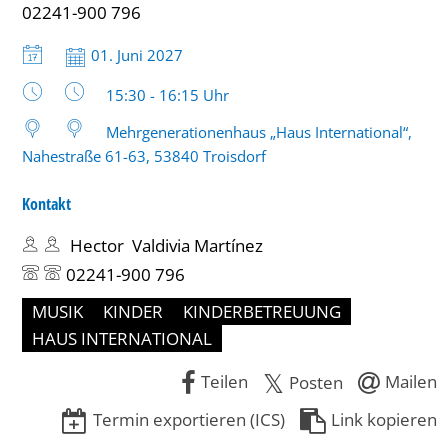
02241-900 796
Jahre)
Datum:
01. Juni 2027
bis
Uhrzeit:
16:15
15:30 - 16:15 Uhr
Uhr
Mehrgenerationenhaus „Haus International“,
Nahestraße 61-63, 53840 Troisdorf
Kontakt
Hector Valdivia Martínez
02241-900 796
MUSIK
KINDER
KINDERBETREUUNG
HAUS INTERNATIONAL
Teilen
Mailen
Posten
Termin exportieren (ICS)
Link kopieren