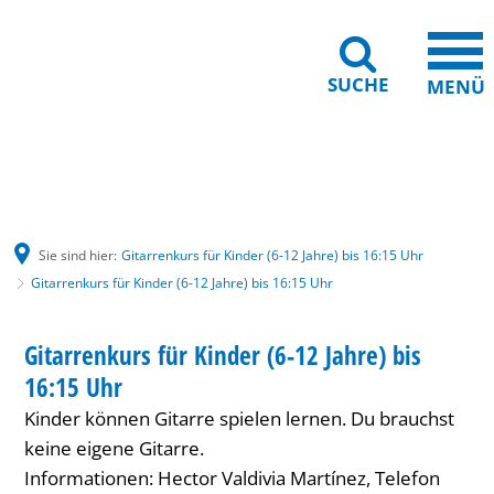
SUCHE
MENÜ
Gebärdensprache
Barrierefreiheit
Leichte Sprache
Sie sind hier:
Gitarrenkurs für Kinder (6-12 Jahre) bis 16:15 Uhr
Gitarrenkurs für Kinder (6-12 Jahre) bis 16:15 Uhr
Gitarrenkurs
HAUS INTERNATIONAL
Gitarrenkurs für Kinder (6-12 Jahre) bis
KATEGORIE: HAUS INTERNATIONAL
für
16:15 Uhr
Kinder
Kinder können Gitarre spielen lernen. Du brauchst
(6-
keine eigene Gitarre.
Informationen: Hector Valdivia Martínez, Telefon
12