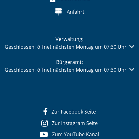
Anfahrt
Verwaltung:
Klicken, um weitere Öffnungs- oder Schließzeiten auszub
Geschlossen:
öffnet nächsten Montag um 07:30 Uhr
Bürgeramt:
Klicken, um weitere Öffnungs- oder Schließzeiten auszub
Geschlossen:
öffnet nächsten Montag um 07:30 Uhr
Zur Facebook Seite
Zur Instagram Seite
Zum YouTube Kanal