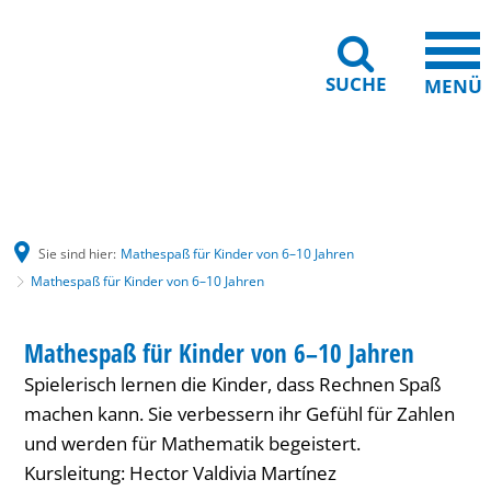
SUCHE
MENÜ
Gebärdensprache
Barrierefreiheit
Leichte Sprache
Sie sind hier:
Mathespaß für Kinder von 6–10 Jahren
Mathespaß für Kinder von 6–10 Jahren
Mathespaß
KINDER
Mathespaß für Kinder von 6–10 Jahren
KATEGORIE: KINDER
für
Spielerisch lernen die Kinder, dass Rechnen Spaß
Kinder
machen kann. Sie verbessern ihr Gefühl für Zahlen
von
und werden für Mathematik begeistert.
Kursleitung: Hector Valdivia Martínez
6–