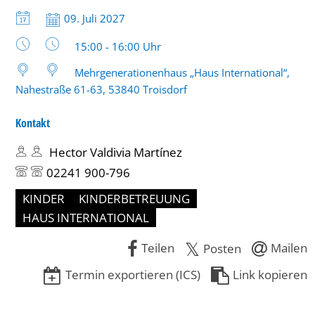
10
Datum:
09. Juli 2027
Jahren
Uhrzeit:
15:00 - 16:00 Uhr
Mehrgenerationenhaus „Haus International“,
Nahestraße 61-63, 53840 Troisdorf
Kontakt
Hector Valdivia Martínez
02241 900-796
KINDER
KINDERBETREUUNG
HAUS INTERNATIONAL
Teilen
Mailen
Posten
Termin exportieren (ICS)
Link kopieren