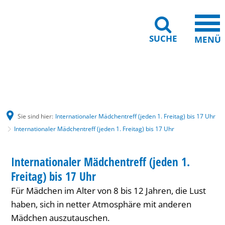
SUCHE
MENÜ
Gebärdensprache
Barrierefreiheit
Leichte Sprache
Sie sind hier:
Internationaler Mädchentreff (jeden 1. Freitag) bis 17 Uhr
Internationaler Mädchentreff (jeden 1. Freitag) bis 17 Uhr
Internationaler
KINDER
Internationaler Mädchentreff (jeden 1.
KATEGORIE: KINDER
Mädchentreff
Freitag) bis 17 Uhr
(jeden
Für Mädchen im Alter von 8 bis 12 Jahren, die Lust
1.
haben, sich in netter Atmosphäre mit anderen
Mädchen auszutauschen.
Freitag)