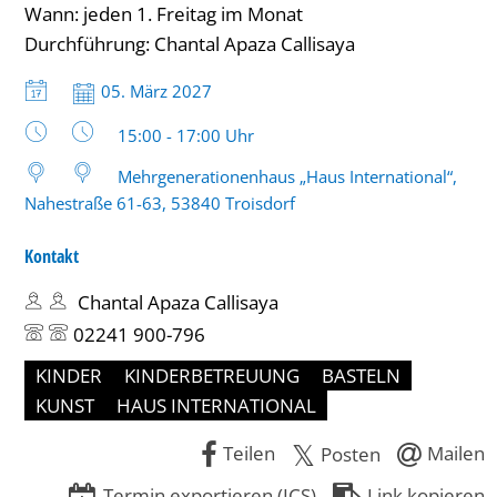
Wann: jeden 1. Freitag im Monat
bis
Durchführung: Chantal Apaza Callisaya
17
Datum:
05. März 2027
Uhr
Uhrzeit:
15:00 - 17:00 Uhr
Mehrgenerationenhaus „Haus International“,
Nahestraße 61-63, 53840 Troisdorf
Kontakt
Chantal Apaza Callisaya
02241 900-796
KINDER
KINDERBETREUUNG
BASTELN
KUNST
HAUS INTERNATIONAL
Teilen
Mailen
Posten
Termin exportieren (ICS)
Link kopieren