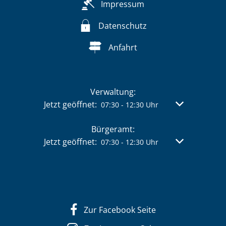
Impressum
Datenschutz
Anfahrt
Verwaltung:
Klicken, um weitere Öffnungs- oder Schließzeit
Jetzt geöffnet:
Von 07:30 bis 
07:30
-
12:30
Uhr
Bürgeramt:
Klicken, um weitere Öffnungs- oder Schließzeit
Jetzt geöffnet:
Von 07:30 bis 
07:30
-
12:30
Uhr
Zur Facebook Seite